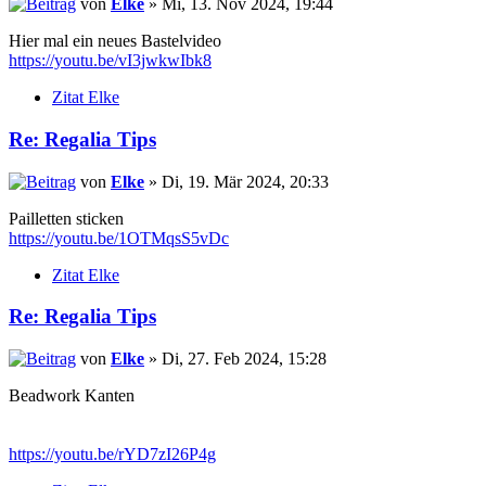
von
Elke
» Mi, 13. Nov 2024, 19:44
Hier mal ein neues Bastelvideo
https://youtu.be/vI3jwkwIbk8
Zitat Elke
Re: Regalia Tips
von
Elke
» Di, 19. Mär 2024, 20:33
Pailletten sticken
https://youtu.be/1OTMqsS5vDc
Zitat Elke
Re: Regalia Tips
von
Elke
» Di, 27. Feb 2024, 15:28
Beadwork Kanten
https://youtu.be/rYD7zI26P4g