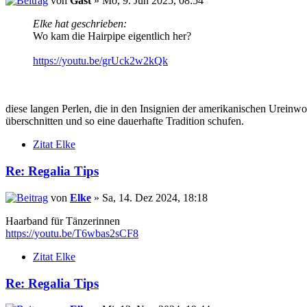
von
Gast
» Mo, 9. Jun 2025, 08:54
Elke hat geschrieben:
Wo kam die Hairpipe eigentlich her?
https://youtu.be/grUck2w2kQk
diese langen Perlen, die in den Insignien der amerikanischen Urein
überschnitten und so eine dauerhafte Tradition schufen.
Zitat Elke
Re: Regalia Tips
von
Elke
» Sa, 14. Dez 2024, 18:18
Haarband für Tänzerinnen
https://youtu.be/T6wbas2sCF8
Zitat Elke
Re: Regalia Tips