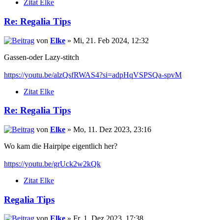
Zitat Elke
Re: Regalia Tips
von
Elke
» Mi, 21. Feb 2024, 12:32
Gassen-oder Lazy-stitch
https://youtu.be/alzQsfRWAS4?si=adpHqVSPSQa-spvM
Zitat Elke
Re: Regalia Tips
von
Elke
» Mo, 11. Dez 2023, 23:16
Wo kam die Hairpipe eigentlich her?
https://youtu.be/grUck2w2kQk
Zitat Elke
Regalia Tips
von
Elke
» Fr, 1. Dez 2023, 17:38