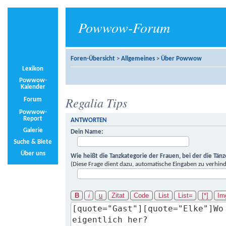
Powwow-Forum
Foren-Übersicht
>
Allgemeines
>
Über Powwow
Lexikon
Powwow-
Kalender
Regalia Tips
Forum
Powwow-
Report
ANTWORTEN
Galerie
Dein Name:
Suche & Biete
Über uns
Wie heißt die Tanzkategorie der Frauen, bei der die Tän
(Diese Frage dient dazu, automatische Eingaben zu verhind