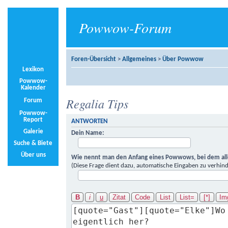
Powwow-Forum
Foren-Übersicht
>
Allgemeines
>
Über Powwow
Lexikon
Powwow-
Kalender
Regalia Tips
Forum
Powwow-
Report
ANTWORTEN
Galerie
Dein Name:
Suche & Biete
Über uns
Wie nennt man den Anfang eines Powwows, bei dem alle
(Diese Frage dient dazu, automatische Eingaben zu verhind