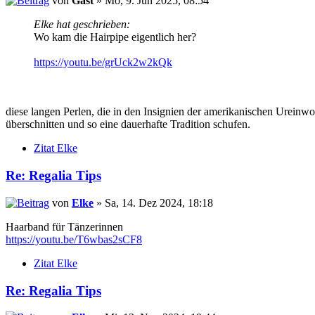
von
Gast
» Mo, 9. Jun 2025, 08:54
Elke hat geschrieben:
Wo kam die Hairpipe eigentlich her?
https://youtu.be/grUck2w2kQk
diese langen Perlen, die in den Insignien der amerikanischen Urein
überschnitten und so eine dauerhafte Tradition schufen.
Zitat Elke
Re: Regalia Tips
von
Elke
» Sa, 14. Dez 2024, 18:18
Haarband für Tänzerinnen
https://youtu.be/T6wbas2sCF8
Zitat Elke
Re: Regalia Tips