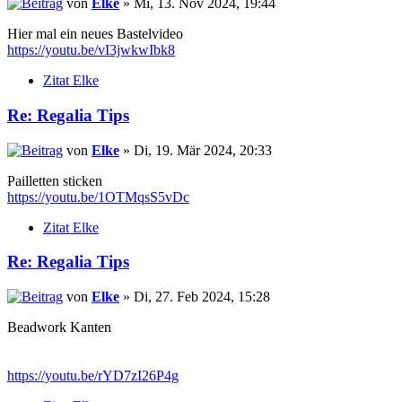
von
Elke
» Mi, 13. Nov 2024, 19:44
Hier mal ein neues Bastelvideo
https://youtu.be/vI3jwkwIbk8
Zitat Elke
Re: Regalia Tips
von
Elke
» Di, 19. Mär 2024, 20:33
Pailletten sticken
https://youtu.be/1OTMqsS5vDc
Zitat Elke
Re: Regalia Tips
von
Elke
» Di, 27. Feb 2024, 15:28
Beadwork Kanten
https://youtu.be/rYD7zI26P4g