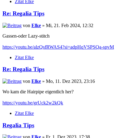
Zitat Elke
Re: Regalia Tips
von
Elke
» Mi, 21. Feb 2024, 12:32
Gassen-oder Lazy-stitch
https://youtu.be/alzQsfRWAS4?si=adpHqVSPSQa-spvM
Zitat Elke
Re: Regalia Tips
von
Elke
» Mo, 11. Dez 2023, 23:16
Wo kam die Hairpipe eigentlich her?
https://youtu.be/grUck2w2kQk
Zitat Elke
Regalia Tips
von
Elke
» Fr, 1. Dez 2023, 17:38