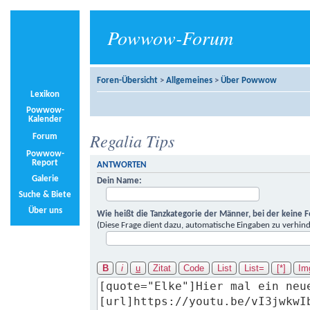
Powwow-Forum
Foren-Übersicht
>
Allgemeines
>
Über Powwow
Lexikon
Powwow-
Kalender
Regalia Tips
Forum
Powwow-
Report
ANTWORTEN
Galerie
Dein Name:
Suche & Biete
Über uns
Wie heißt die Tanzkategorie der Männer, bei der keine 
(Diese Frage dient dazu, automatische Eingaben zu verhind