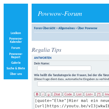
Powwow-Forum
Foren-Übersicht
>
Allgemeines
>
Über Powwow
Lexikon
Powwow-
Kalender
Regalia Tips
Forum
Powwow-
Report
ANTWORTEN
Galerie
Dein Name:
Suche & Biete
Über uns
Wie heißt die Tanzkategorie der Frauen, bei der die Tän
(Diese Frage dient dazu, automatische Eingaben zu verhind