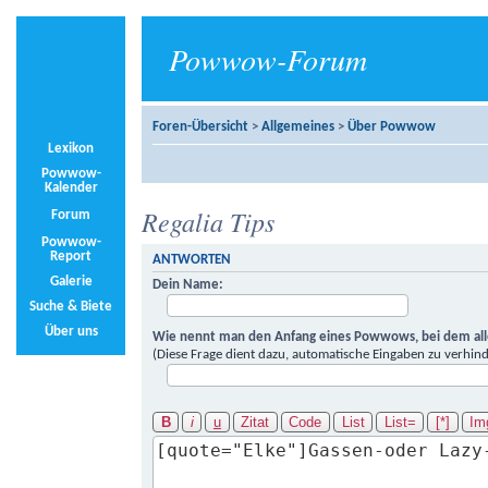
Powwow-Forum
Foren-Übersicht
>
Allgemeines
>
Über Powwow
Lexikon
Powwow-
Kalender
Regalia Tips
Forum
Powwow-
Report
ANTWORTEN
Galerie
Dein Name:
Suche & Biete
Über uns
Wie nennt man den Anfang eines Powwows, bei dem alle
(Diese Frage dient dazu, automatische Eingaben zu verhind