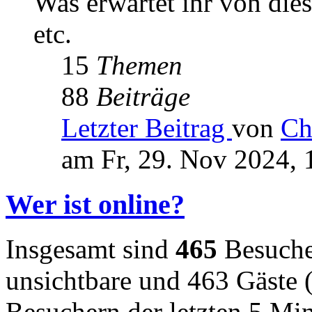
Was erwartet ihr von die
etc.
15
Themen
88
Beiträge
Letzter Beitrag
von
Ch
am Fr, 29. Nov 2024, 
Wer ist online?
Insgesamt sind
465
Besucher
unsichtbare und 463 Gäste (
Besuchern der letzten 5 Mi