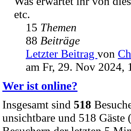
Was erwartet ihr von die
etc.
15
Themen
88
Beiträge
Letzter Beitrag
von
Ch
am Fr, 29. Nov 2024, 
Wer ist online?
Insgesamt sind
518
Besucher
unsichtbare und 518 Gäste (
Besuchern der letzten 5 Mi