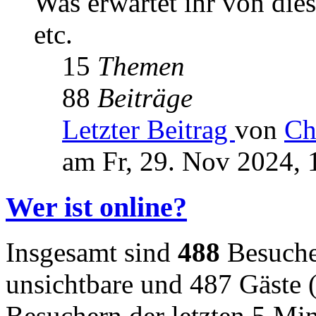
Was erwartet ihr von die
etc.
15
Themen
88
Beiträge
Letzter Beitrag
von
Ch
am Fr, 29. Nov 2024, 
Wer ist online?
Insgesamt sind
488
Besucher
unsichtbare und 487 Gäste (
Besuchern der letzten 5 Mi