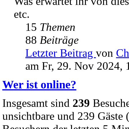
Was erwartet ihr von die
etc.
15
Themen
88
Beiträge
Letzter Beitrag
von
Ch
am Fr, 29. Nov 2024, 
Wer ist online?
Insgesamt sind
239
Besucher
unsichtbare und 239 Gäste (
Besuchern der letzten 5 Mi