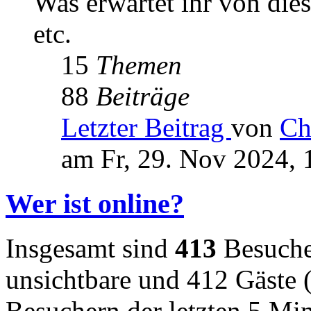
Was erwartet ihr von die
etc.
15
Themen
88
Beiträge
Letzter Beitrag
von
Ch
am Fr, 29. Nov 2024, 
Wer ist online?
Insgesamt sind
413
Besucher
unsichtbare und 412 Gäste (
Besuchern der letzten 5 Mi