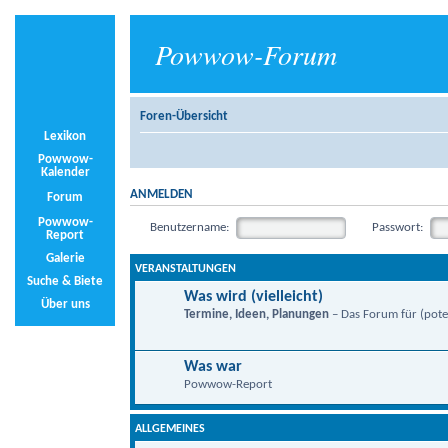
Powwow-Forum
Foren-Übersicht
Lexikon
Powwow-
Kalender
ANMELDEN
Forum
Powwow-
Benutzername:
Passwort:
Report
Galerie
VERANSTALTUNGEN
Suche & Biete
Was wird (vielleicht)
Über uns
Termine, Ideen, Planungen
– Das Forum für (poten
Was war
Powwow-Report
ALLGEMEINES