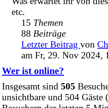
Was erwartet ihr von die
etc.
15
Themen
88
Beiträge
Letzter Beitrag
von
Ch
am Fr, 29. Nov 2024, 
Wer ist online?
Insgesamt sind
505
Besucher
unsichtbare und 504 Gäste (
Besuchern der letzten 5 Mi