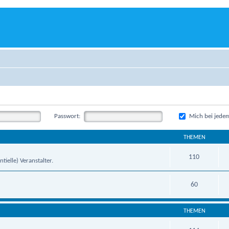
Passwort:
Mich bei jede
THEMEN
110
tielle) Veranstalter.
60
THEMEN