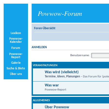
Powwow-Forum
Foren-Übersicht
Lexikon
Powwow-
Kalender
ANMELDEN
Forum
Powwow-
Benutzername:
Report
Galerie
VERANSTALTUNGEN
Suche & Biete
Was wird (vielleicht)
Über uns
Termine, Ideen, Planungen
– Das Forum für (poten
Was war
Powwow-Report
ALLGEMEINES
Über Powwow