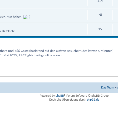
114
78
ws zu tun haben.
15
Kritik etc.
chtbare und 466 Gäste (basierend auf den aktiven Besuchern der letzten 5 Minuten)
1. Mai 2025, 21:27 gleichzeitig online waren.
Das Team
•
Powered by
phpBB
® Forum Software © phpBB Group
Deutsche Übersetzung durch
phpBB.de