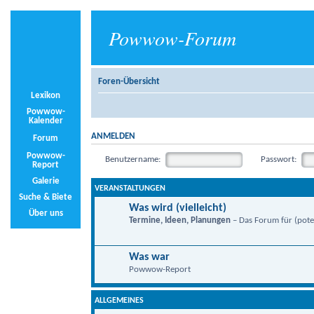
Powwow-Forum
Foren-Übersicht
Lexikon
Powwow-
Kalender
ANMELDEN
Forum
Powwow-
Benutzername:
Passwort:
Report
Galerie
VERANSTALTUNGEN
Suche & Biete
Was wird (vielleicht)
Über uns
Termine, Ideen, Planungen
– Das Forum für (poten
Was war
Powwow-Report
ALLGEMEINES