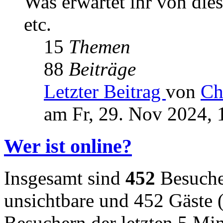
Was erwartet ihr von die
etc.
15
Themen
88
Beiträge
Letzter Beitrag
von
Ch
am Fr, 29. Nov 2024, 
Wer ist online?
Insgesamt sind
452
Besucher
unsichtbare und 452 Gäste (
Besuchern der letzten 5 Mi