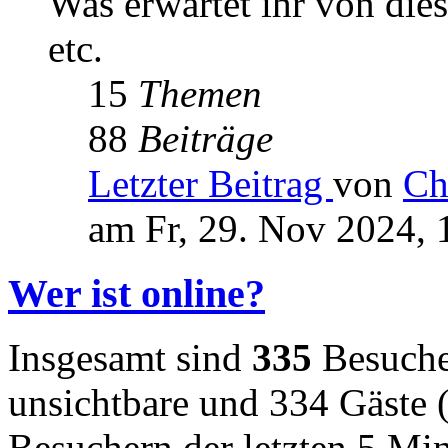
Was erwartet ihr von die
etc.
15
Themen
88
Beiträge
Letzter Beitrag
von
Ch
am Fr, 29. Nov 2024, 
Wer ist online?
Insgesamt sind
335
Besucher
unsichtbare und 334 Gäste (
Besuchern der letzten 5 Mi