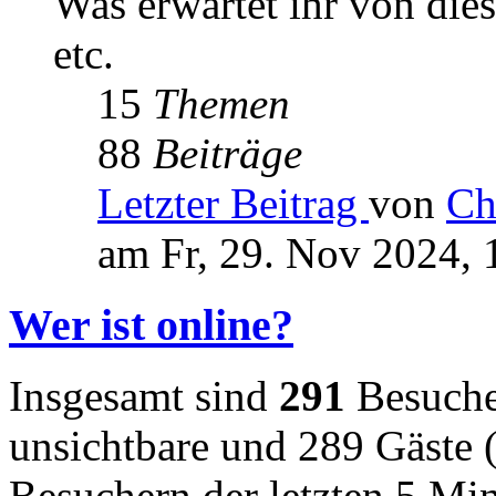
Was erwartet ihr von die
etc.
15
Themen
88
Beiträge
Letzter Beitrag
von
Ch
am Fr, 29. Nov 2024, 
Wer ist online?
Insgesamt sind
291
Besucher
unsichtbare und 289 Gäste (
Besuchern der letzten 5 Mi