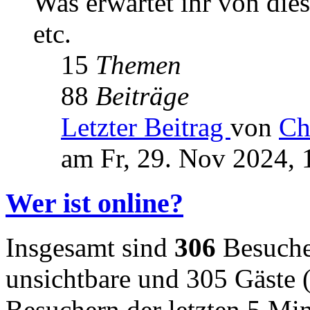
Was erwartet ihr von die
etc.
15
Themen
88
Beiträge
Letzter Beitrag
von
Ch
am Fr, 29. Nov 2024, 
Wer ist online?
Insgesamt sind
306
Besucher
unsichtbare und 305 Gäste (
Besuchern der letzten 5 Mi