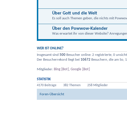
Über Gott und die Welt
Es soll auch Themen geben, die nichts mit Powwo
Über den Powwow-Kalender
Was erwartet ihr von dieser Website? Anregungen, 
WER IST ONLINE?
Insgesamt sind
500
Besucher online: 2 registrierte, 0 unsic
Der Besucherrekord liegt bei
10672
Besuchern, die am So, 1
Mitglieder:
Bing [Bot]
,
Google [Bot]
STATISTIK
4170 Beiträge
382 Themen
258 Mitglieder
Foren-Übersicht