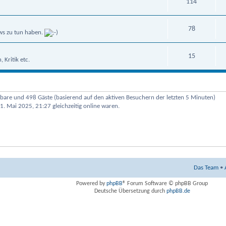
114
78
ws zu tun haben.
15
Kritik etc.
htbare und 498 Gäste (basierend auf den aktiven Besuchern der letzten 5 Minuten)
1. Mai 2025, 21:27 gleichzeitig online waren.
Das Team
•
Powered by
phpBB
® Forum Software © phpBB Group
Deutsche Übersetzung durch
phpBB.de