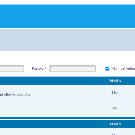
Passwort:
Mich bei jede
THEMEN
110
tielle) Veranstalter.
60
THEMEN