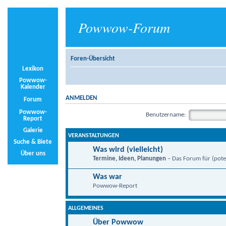
Powwow-Forum
Foren-Übersicht
Lexikon
Powwow-
Kalender
ANMELDEN
Forum
Powwow-
Benutzername:
Report
Galerie
VERANSTALTUNGEN
Suche & Biete
Was wird (vielleicht)
Über uns
Termine, Ideen, Planungen
– Das Forum für (poten
Was war
Powwow-Report
ALLGEMEINES
Über Powwow