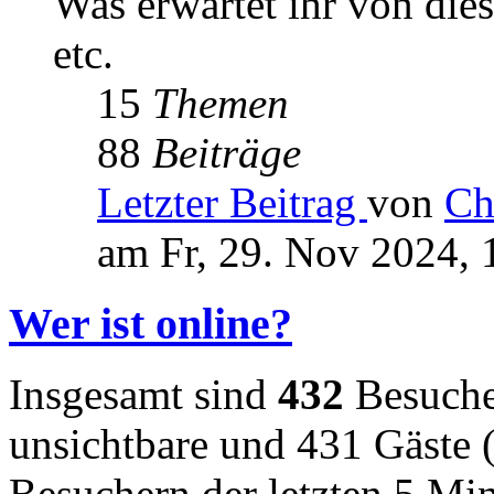
Was erwartet ihr von die
etc.
15
Themen
88
Beiträge
Letzter Beitrag
von
Ch
am Fr, 29. Nov 2024, 
Wer ist online?
Insgesamt sind
432
Besucher
unsichtbare und 431 Gäste (
Besuchern der letzten 5 Mi