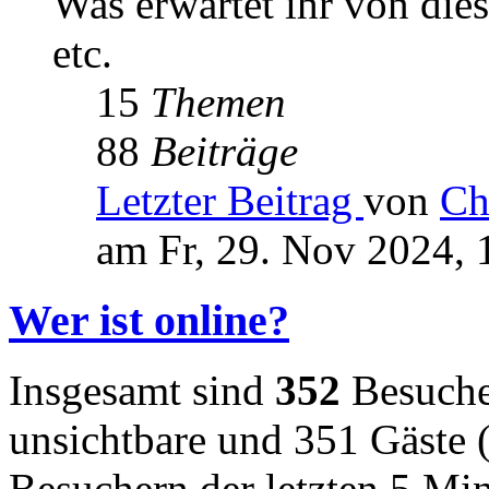
Was erwartet ihr von die
etc.
15
Themen
88
Beiträge
Letzter Beitrag
von
Ch
am Fr, 29. Nov 2024, 
Wer ist online?
Insgesamt sind
352
Besucher
unsichtbare und 351 Gäste (
Besuchern der letzten 5 Mi