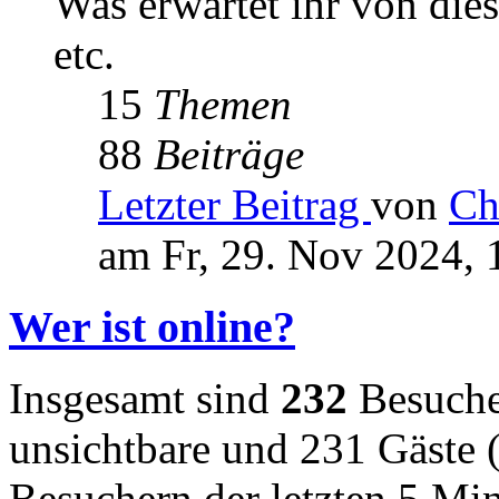
Was erwartet ihr von die
etc.
15
Themen
88
Beiträge
Letzter Beitrag
von
Ch
am Fr, 29. Nov 2024, 
Wer ist online?
Insgesamt sind
232
Besucher
unsichtbare und 231 Gäste (
Besuchern der letzten 5 Mi