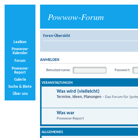
Powwow-Forum
Foren-Übersicht
Lexikon
Powwow-
Kalender
ANMELDEN
Forum
Powwow-
Benutzername:
Passwort:
Report
Galerie
VERANSTALTUNGEN
Suche & Biete
Was wird (vielleicht)
Über uns
Termine, Ideen, Planungen
– Das Forum für (poten
Was war
Powwow-Report
ALLGEMEINES