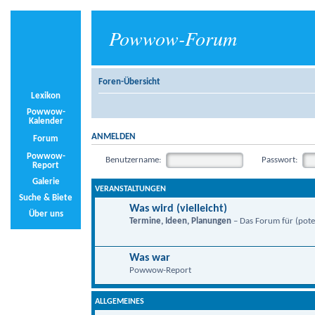
Powwow-Forum
Foren-Übersicht
Lexikon
Powwow-
Kalender
ANMELDEN
Forum
Powwow-
Benutzername:
Passwort:
Report
Galerie
VERANSTALTUNGEN
Suche & Biete
Was wird (vielleicht)
Über uns
Termine, Ideen, Planungen
– Das Forum für (poten
Was war
Powwow-Report
ALLGEMEINES