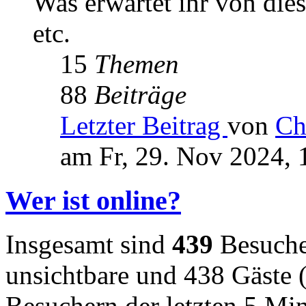
Was erwartet ihr von die
etc.
15
Themen
88
Beiträge
Letzter Beitrag
von
Ch
am Fr, 29. Nov 2024, 
Wer ist online?
Insgesamt sind
439
Besucher
unsichtbare und 438 Gäste (
Besuchern der letzten 5 Mi