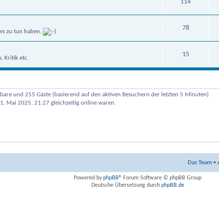
114
78
ws zu tun haben.
15
Kritik etc.
htbare und 255 Gäste (basierend auf den aktiven Besuchern der letzten 5 Minuten)
1. Mai 2025, 21:27 gleichzeitig online waren.
Das Team
•
Powered by
phpBB
® Forum Software © phpBB Group
Deutsche Übersetzung durch
phpBB.de