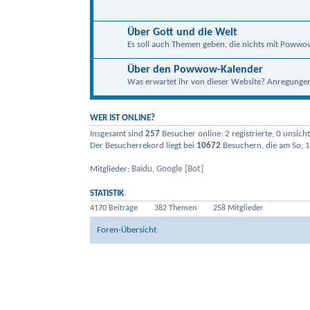
Über Gott und die Welt
Es soll auch Themen geben, die nichts mit Powwo
Über den Powwow-Kalender
Was erwartet ihr von dieser Website? Anregungen, 
WER IST ONLINE?
Insgesamt sind
257
Besucher online: 2 registrierte, 0 unsic
Der Besucherrekord liegt bei
10672
Besuchern, die am So, 1
Mitglieder:
Baidu
,
Google [Bot]
STATISTIK
4170 Beiträge
382 Themen
258 Mitglieder
Foren-Übersicht