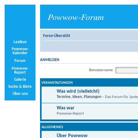
Powwow-Forum
Foren-Übersicht
Lexikon
Powwow-
Kalender
ANMELDEN
Forum
Powwow-
Benutzername:
Report
Galerie
VERANSTALTUNGEN
Suche & Biete
Was wird (vielleicht)
Über uns
Termine, Ideen, Planungen
– Das Forum für (poten
Was war
Powwow-Report
ALLGEMEINES
Über Powwow