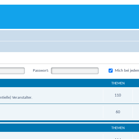
Passwort:
Mich bei jede
THEMEN
110
tielle) Veranstalter.
60
THEMEN