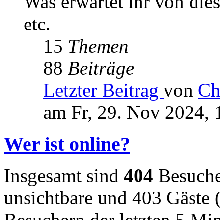
Was erwartet ihr von die
etc.
15
Themen
88
Beiträge
Letzter Beitrag
von
Ch
am Fr, 29. Nov 2024, 
Wer ist online?
Insgesamt sind
404
Besucher
unsichtbare und 403 Gäste (
Besuchern der letzten 5 Mi