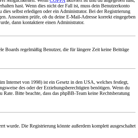
 zwei Möglichkeiten. Wenn
COPPA
aktiviert ist und du angegeben hast,
rhalten hast. Wenn dies nicht der Fall ist, muss dein Benutzerkonto
 dies selbst erledigen oder ein Administrator. Bei der Registrierung
ungen. Ansonsten prüfe, ob du deine E-Mail-Adresse korrekt eingegeben
urde, dann kontaktiere einen Administrator.
le Boards regelmäßig Benutzer, die für längere Zeit keine Beiträge
 Internet von 1998) ist ein Gesetz in den USA, welches festlegt,
ungsweise des oder der Erziehungsberechtigten benötigen. Wenn du
and zu Rate. Bitte beachte, dass das phpBB-Team keine Rechtsberatung
rrt wurde. Die Registrierung könnte außerdem komplett ausgeschaltet