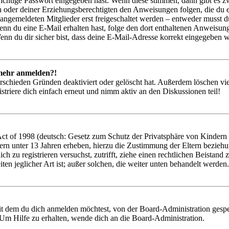
richtige Passwort eingegeben hast. Wenn diese stimmen, dann gibt es
ern oder deiner Erziehungsberechtigten den Anweisungen folgen, die du e
 angemeldeten Mitglieder erst freigeschaltet werden – entweder musst du
. Wenn du eine E-Mail erhalten hast, folge den dort enthaltenen Anweis
nn du dir sicher bist, dass deine E-Mail-Adresse korrekt eingegeben w
t mehr anmelden?!
rschieden Gründen deaktiviert oder gelöscht hat. Außerdem löschen vie
triere dich einfach erneut und nimm aktiv an den Diskussionen teil!
 of 1998 (deutsch: Gesetz zum Schutz der Privatsphäre von Kindern im
ern unter 13 Jahren erheben, hierzu die Zustimmung der Eltern bezieh
 dich zu registrieren versuchst, zutrifft, ziehe einen rechtlichen Beist
ten jeglicher Art ist; außer solchen, die weiter unten behandelt werden.
it dem du dich anmelden möchtest, von der Board-Administration gespe
Um Hilfe zu erhalten, wende dich an die Board-Administration.