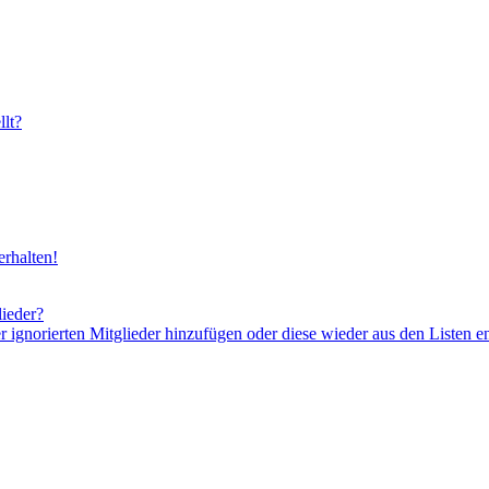
lt?
rhalten!
lieder?
er ignorierten Mitglieder hinzufügen oder diese wieder aus den Listen e