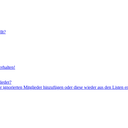
lt?
rhalten!
lieder?
er ignorierten Mitglieder hinzufügen oder diese wieder aus den Listen e