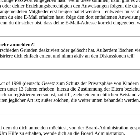
richtige Passwort eingegeben hast. Wenn diese stimmen, dann gibt es
ern oder deiner Erziehungsberechtigten den Anweisungen folgen, die du e
 angemeldeten Mitglieder erst freigeschaltet werden – entweder musst du
. Wenn du eine E-Mail erhalten hast, folge den dort enthaltenen Anweis
nn du dir sicher bist, dass deine E-Mail-Adresse korrekt eingegeben w
t mehr anmelden?!
rschieden Gründen deaktiviert oder gelöscht hat. Außerdem löschen vie
triere dich einfach erneut und nimm aktiv an den Diskussionen teil!
 of 1998 (deutsch: Gesetz zum Schutz der Privatsphäre von Kindern im
ern unter 13 Jahren erheben, hierzu die Zustimmung der Eltern bezieh
 dich zu registrieren versuchst, zutrifft, ziehe einen rechtlichen Beist
ten jeglicher Art ist; außer solchen, die weiter unten behandelt werden.
it dem du dich anmelden möchtest, von der Board-Administration gespe
Um Hilfe zu erhalten, wende dich an die Board-Administration.