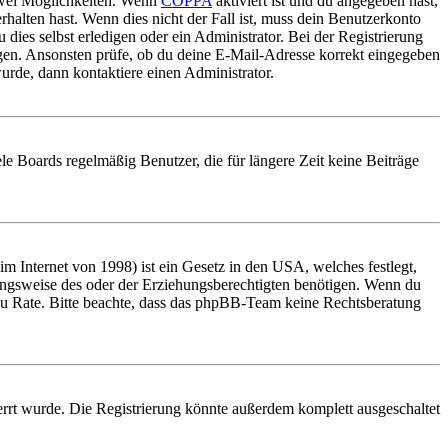
 zwei Möglichkeiten. Wenn
COPPA
aktiviert ist und du angegeben hast,
rhalten hast. Wenn dies nicht der Fall ist, muss dein Benutzerkonto
 dies selbst erledigen oder ein Administrator. Bei der Registrierung
ungen. Ansonsten prüfe, ob du deine E-Mail-Adresse korrekt eingegeben
urde, dann kontaktiere einen Administrator.
le Boards regelmäßig Benutzer, die für längere Zeit keine Beiträge
 Internet von 1998) ist ein Gesetz in den USA, welches festlegt,
ungsweise des oder der Erziehungsberechtigten benötigen. Wenn du
and zu Rate. Bitte beachte, dass das phpBB-Team keine Rechtsberatung
rrt wurde. Die Registrierung könnte außerdem komplett ausgeschaltet