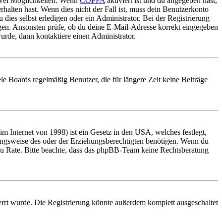
 zwei Möglichkeiten. Wenn
COPPA
aktiviert ist und du angegeben hast,
rhalten hast. Wenn dies nicht der Fall ist, muss dein Benutzerkonto
 dies selbst erledigen oder ein Administrator. Bei der Registrierung
ungen. Ansonsten prüfe, ob du deine E-Mail-Adresse korrekt eingegeben
urde, dann kontaktiere einen Administrator.
le Boards regelmäßig Benutzer, die für längere Zeit keine Beiträge
 Internet von 1998) ist ein Gesetz in den USA, welches festlegt,
ungsweise des oder der Erziehungsberechtigten benötigen. Wenn du
and zu Rate. Bitte beachte, dass das phpBB-Team keine Rechtsberatung
rrt wurde. Die Registrierung könnte außerdem komplett ausgeschaltet