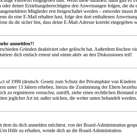
richtige Passwort eingegeben hast. Wenn diese stimmen, dann gibt es
ern oder deiner Erziehungsberechtigten den Anweisungen folgen, die du e
 angemeldeten Mitglieder erst freigeschaltet werden – entweder musst du
. Wenn du eine E-Mail erhalten hast, folge den dort enthaltenen Anweis
nn du dir sicher bist, dass deine E-Mail-Adresse korrekt eingegeben w
t mehr anmelden?!
rschieden Gründen deaktiviert oder gelöscht hat. Außerdem löschen vie
triere dich einfach erneut und nimm aktiv an den Diskussionen teil!
 of 1998 (deutsch: Gesetz zum Schutz der Privatsphäre von Kindern im
ern unter 13 Jahren erheben, hierzu die Zustimmung der Eltern bezieh
 dich zu registrieren versuchst, zutrifft, ziehe einen rechtlichen Beist
ten jeglicher Art ist; außer solchen, die weiter unten behandelt werden.
it dem du dich anmelden möchtest, von der Board-Administration gespe
Um Hilfe zu erhalten, wende dich an die Board-Administration.