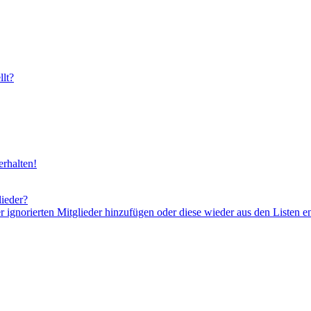
lt?
rhalten!
lieder?
er ignorierten Mitglieder hinzufügen oder diese wieder aus den Listen e