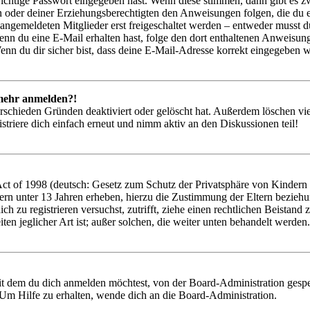
richtige Passwort eingegeben hast. Wenn diese stimmen, dann gibt es
ern oder deiner Erziehungsberechtigten den Anweisungen folgen, die du e
 angemeldeten Mitglieder erst freigeschaltet werden – entweder musst du
. Wenn du eine E-Mail erhalten hast, folge den dort enthaltenen Anweis
nn du dir sicher bist, dass deine E-Mail-Adresse korrekt eingegeben w
t mehr anmelden?!
rschieden Gründen deaktiviert oder gelöscht hat. Außerdem löschen vie
triere dich einfach erneut und nimm aktiv an den Diskussionen teil!
 of 1998 (deutsch: Gesetz zum Schutz der Privatsphäre von Kindern im
ern unter 13 Jahren erheben, hierzu die Zustimmung der Eltern bezieh
 dich zu registrieren versuchst, zutrifft, ziehe einen rechtlichen Beist
ten jeglicher Art ist; außer solchen, die weiter unten behandelt werden.
it dem du dich anmelden möchtest, von der Board-Administration gespe
Um Hilfe zu erhalten, wende dich an die Board-Administration.