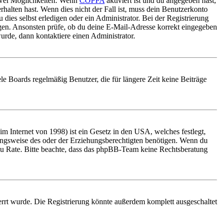
 zwei Möglichkeiten. Wenn
COPPA
aktiviert ist und du angegeben hast,
rhalten hast. Wenn dies nicht der Fall ist, muss dein Benutzerkonto
 dies selbst erledigen oder ein Administrator. Bei der Registrierung
ungen. Ansonsten prüfe, ob du deine E-Mail-Adresse korrekt eingegeben
urde, dann kontaktiere einen Administrator.
le Boards regelmäßig Benutzer, die für längere Zeit keine Beiträge
 Internet von 1998) ist ein Gesetz in den USA, welches festlegt,
ungsweise des oder der Erziehungsberechtigten benötigen. Wenn du
and zu Rate. Bitte beachte, dass das phpBB-Team keine Rechtsberatung
rrt wurde. Die Registrierung könnte außerdem komplett ausgeschaltet