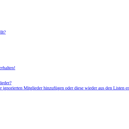
lt?
rhalten!
lieder?
er ignorierten Mitglieder hinzufügen oder diese wieder aus den Listen e