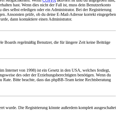
 zwei Möglichkeiten. Wenn
COPPA
aktiviert ist und du angegeben hast,
rhalten hast. Wenn dies nicht der Fall ist, muss dein Benutzerkonto
 dies selbst erledigen oder ein Administrator. Bei der Registrierung
ungen. Ansonsten prüfe, ob du deine E-Mail-Adresse korrekt eingegeben
urde, dann kontaktiere einen Administrator.
le Boards regelmäßig Benutzer, die für längere Zeit keine Beiträge
 Internet von 1998) ist ein Gesetz in den USA, welches festlegt,
ungsweise des oder der Erziehungsberechtigten benötigen. Wenn du
and zu Rate. Bitte beachte, dass das phpBB-Team keine Rechtsberatung
rrt wurde. Die Registrierung könnte außerdem komplett ausgeschaltet