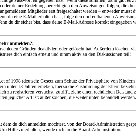
richtige Passwort eingegeben hast. Wenn diese stimmen, dann gibt es
ern oder deiner Erziehungsberechtigten den Anweisungen folgen, die du e
 angemeldeten Mitglieder erst freigeschaltet werden – entweder musst du
. Wenn du eine E-Mail erhalten hast, folge den dort enthaltenen Anweis
nn du dir sicher bist, dass deine E-Mail-Adresse korrekt eingegeben w
t mehr anmelden?!
rschieden Gründen deaktiviert oder gelöscht hat. Außerdem löschen vie
triere dich einfach erneut und nimm aktiv an den Diskussionen teil!
 of 1998 (deutsch: Gesetz zum Schutz der Privatsphäre von Kindern im
ern unter 13 Jahren erheben, hierzu die Zustimmung der Eltern bezieh
 dich zu registrieren versuchst, zutrifft, ziehe einen rechtlichen Beist
ten jeglicher Art ist; außer solchen, die weiter unten behandelt werden.
it dem du dich anmelden möchtest, von der Board-Administration gespe
Um Hilfe zu erhalten, wende dich an die Board-Administration.