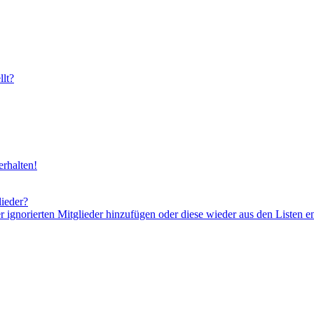
lt?
rhalten!
lieder?
er ignorierten Mitglieder hinzufügen oder diese wieder aus den Listen e