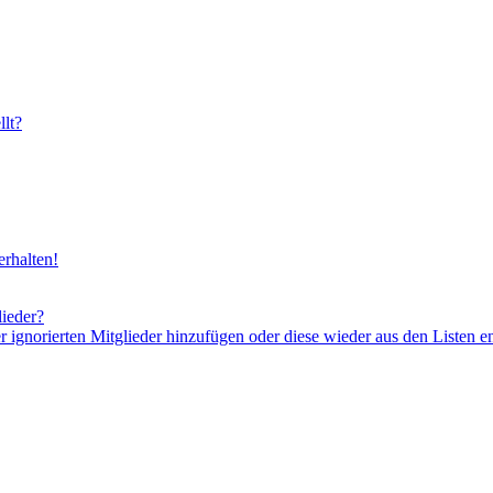
lt?
rhalten!
lieder?
er ignorierten Mitglieder hinzufügen oder diese wieder aus den Listen e