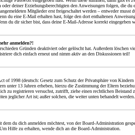
richtige Passwort eingegeben hast. Wenn diese stimmen, dann gibt es
ern oder deiner Erziehungsberechtigten den Anweisungen folgen, die du e
 angemeldeten Mitglieder erst freigeschaltet werden – entweder musst du
. Wenn du eine E-Mail erhalten hast, folge den dort enthaltenen Anweis
nn du dir sicher bist, dass deine E-Mail-Adresse korrekt eingegeben w
t mehr anmelden?!
rschieden Gründen deaktiviert oder gelöscht hat. Außerdem löschen vie
triere dich einfach erneut und nimm aktiv an den Diskussionen teil!
 of 1998 (deutsch: Gesetz zum Schutz der Privatsphäre von Kindern im
ern unter 13 Jahren erheben, hierzu die Zustimmung der Eltern bezieh
 dich zu registrieren versuchst, zutrifft, ziehe einen rechtlichen Beist
ten jeglicher Art ist; außer solchen, die weiter unten behandelt werden.
it dem du dich anmelden möchtest, von der Board-Administration gespe
Um Hilfe zu erhalten, wende dich an die Board-Administration.