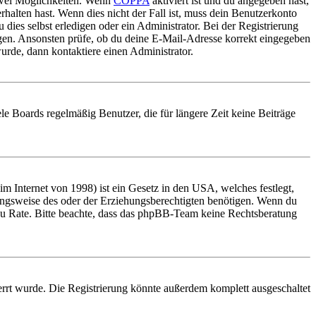
 zwei Möglichkeiten. Wenn
COPPA
aktiviert ist und du angegeben hast,
rhalten hast. Wenn dies nicht der Fall ist, muss dein Benutzerkonto
 dies selbst erledigen oder ein Administrator. Bei der Registrierung
ungen. Ansonsten prüfe, ob du deine E-Mail-Adresse korrekt eingegeben
urde, dann kontaktiere einen Administrator.
le Boards regelmäßig Benutzer, die für längere Zeit keine Beiträge
 Internet von 1998) ist ein Gesetz in den USA, welches festlegt,
ungsweise des oder der Erziehungsberechtigten benötigen. Wenn du
and zu Rate. Bitte beachte, dass das phpBB-Team keine Rechtsberatung
rrt wurde. Die Registrierung könnte außerdem komplett ausgeschaltet