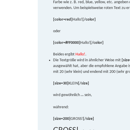
Farbe wie z. B. red, blue, yellow, etc. angebe
verwenden. Um beispielsweise roten Text zu ers
[color=red]
Hallo!
[/color]
oder
[color=#FF0000]
Hallo!
[/color]
Beides ergibt
Hallo!
.
Die Textgröße wird in ähnlicher Weise mit
[size
ausgewählt hat, aber die empfohlene Angabe is
mit 20 (sehr klein) und endend mit 200 (sehr gr
[size=30]
KLEIN
[/size]
wird gewöhnlich
sein,
KLEIN
während:
[size=200]
GROSS!
[/size]