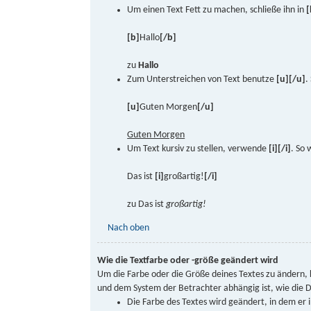
Um einen Text Fett zu machen, schließe ihn in
[
[b]
Hallo
[/b]
zu
Hallo
Zum Unterstreichen von Text benutze
[u][/u]
.
[u]
Guten Morgen
[/u]
Guten Morgen
Um Text kursiv zu stellen, verwende
[i][/i]
. So 
Das ist
[i]
großartig!
[/i]
zu Das ist
großartig!
Nach oben
Wie die Textfarbe oder -größe geändert wird
Um die Farbe oder die Größe deines Textes zu ändern,
und dem System der Betrachter abhängig ist, wie die Da
Die Farbe des Textes wird geändert, in dem er 