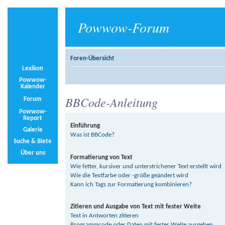
Powwow-Forum
Foren-Übersicht
Lexikon
Powwow-
Kalender
BBCode-Anleitung
Forum
Powwow-
Report
Einführung
Galerie
Was ist BBCode?
Suche & Biete
Über uns
Formatierung von Text
Wie fetter, kursiver und unterstrichener Text erstellt wird
Wie die Textfarbe oder -größe geändert wird
Kann ich Tags zur Formatierung kombinieren?
Zitieren und Ausgabe von Text mit fester Weite
Text in Antworten zitieren
Programmcode oder Daten mit fester Weite ausgeben