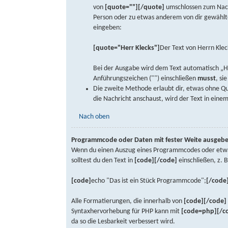
von
[quote=""][/quote]
umschlossen zum Nachr
Person oder zu etwas anderem von dir gewähltem
eingeben:
[quote="Herr Klecks"]
Der Text von Herrn Klec
Bei der Ausgabe wird dem Text automatisch „He
Anführungszeichen ("") einschließen
musst
, si
Die zweite Methode erlaubt dir, etwas ohne Qu
die Nachricht anschaust, wird der Text in einem
Nach oben
Programmcode oder Daten mit fester Weite ausgeb
Wenn du einen Auszug eines Programmcodes oder etwas 
solltest du den Text in
[code][/code]
einschließen, z. B
[code]
echo "Das ist ein Stück Programmcode";
[/code
Alle Formatierungen, die innerhalb von
[code][/code]
Syntaxhervorhebung für PHP kann mit
[code=php][/c
da so die Lesbarkeit verbessert wird.