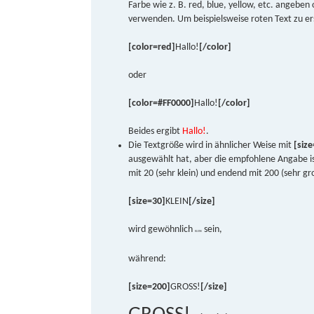
Farbe wie z. B. red, blue, yellow, etc. angebe
verwenden. Um beispielsweise roten Text zu ers
[color=red]
Hallo!
[/color]
oder
[color=#FF0000]
Hallo!
[/color]
Beides ergibt
Hallo!
.
Die Textgröße wird in ähnlicher Weise mit
[size
ausgewählt hat, aber die empfohlene Angabe is
mit 20 (sehr klein) und endend mit 200 (sehr gr
[size=30]
KLEIN
[/size]
wird gewöhnlich
sein,
KLEIN
während:
[size=200]
GROSS!
[/size]