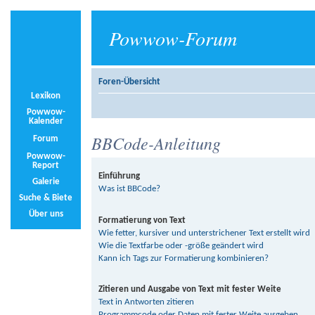
Powwow-Forum
Foren-Übersicht
Lexikon
Powwow-
Kalender
BBCode-Anleitung
Forum
Powwow-
Report
Einführung
Galerie
Was ist BBCode?
Suche & Biete
Über uns
Formatierung von Text
Wie fetter, kursiver und unterstrichener Text erstellt wird
Wie die Textfarbe oder -größe geändert wird
Kann ich Tags zur Formatierung kombinieren?
Zitieren und Ausgabe von Text mit fester Weite
Text in Antworten zitieren
Programmcode oder Daten mit fester Weite ausgeben