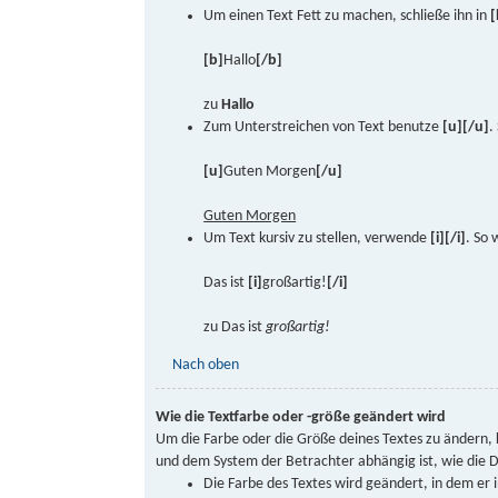
Um einen Text Fett zu machen, schließe ihn in
[
[b]
Hallo
[/b]
zu
Hallo
Zum Unterstreichen von Text benutze
[u][/u]
.
[u]
Guten Morgen
[/u]
Guten Morgen
Um Text kursiv zu stellen, verwende
[i][/i]
. So 
Das ist
[i]
großartig!
[/i]
zu Das ist
großartig!
Nach oben
Wie die Textfarbe oder -größe geändert wird
Um die Farbe oder die Größe deines Textes zu ändern,
und dem System der Betrachter abhängig ist, wie die Da
Die Farbe des Textes wird geändert, in dem er 