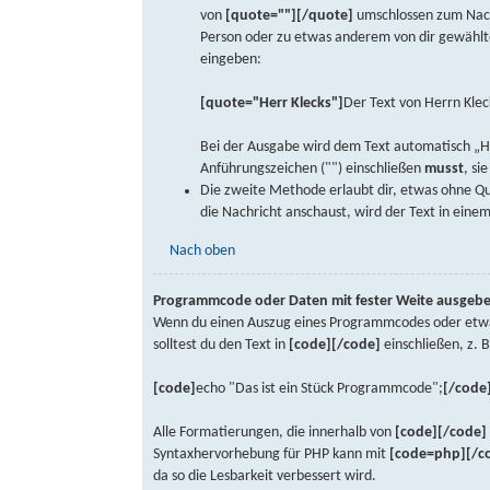
von
[quote=""][/quote]
umschlossen zum Nachr
Person oder zu etwas anderem von dir gewähltem
eingeben:
[quote="Herr Klecks"]
Der Text von Herrn Klec
Bei der Ausgabe wird dem Text automatisch „He
Anführungszeichen ("") einschließen
musst
, si
Die zweite Methode erlaubt dir, etwas ohne Qu
die Nachricht anschaust, wird der Text in einem
Nach oben
Programmcode oder Daten mit fester Weite ausgeb
Wenn du einen Auszug eines Programmcodes oder etwas 
solltest du den Text in
[code][/code]
einschließen, z. B
[code]
echo "Das ist ein Stück Programmcode";
[/code
Alle Formatierungen, die innerhalb von
[code][/code]
Syntaxhervorhebung für PHP kann mit
[code=php][/c
da so die Lesbarkeit verbessert wird.