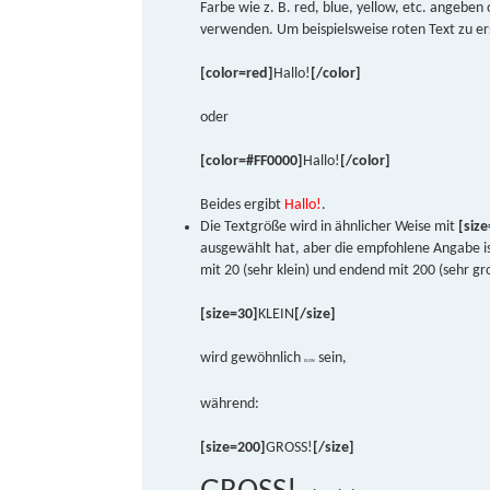
Farbe wie z. B. red, blue, yellow, etc. angebe
verwenden. Um beispielsweise roten Text zu ers
[color=red]
Hallo!
[/color]
oder
[color=#FF0000]
Hallo!
[/color]
Beides ergibt
Hallo!
.
Die Textgröße wird in ähnlicher Weise mit
[size
ausgewählt hat, aber die empfohlene Angabe is
mit 20 (sehr klein) und endend mit 200 (sehr gr
[size=30]
KLEIN
[/size]
wird gewöhnlich
sein,
KLEIN
während:
[size=200]
GROSS!
[/size]