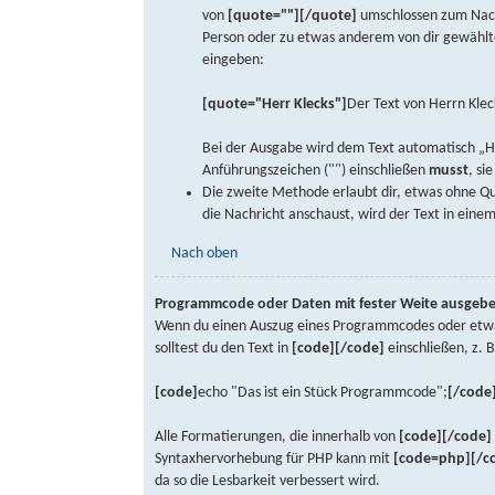
von
[quote=""][/quote]
umschlossen zum Nachr
Person oder zu etwas anderem von dir gewähltem
eingeben:
[quote="Herr Klecks"]
Der Text von Herrn Klec
Bei der Ausgabe wird dem Text automatisch „He
Anführungszeichen ("") einschließen
musst
, si
Die zweite Methode erlaubt dir, etwas ohne Qu
die Nachricht anschaust, wird der Text in einem
Nach oben
Programmcode oder Daten mit fester Weite ausgeb
Wenn du einen Auszug eines Programmcodes oder etwas 
solltest du den Text in
[code][/code]
einschließen, z. B
[code]
echo "Das ist ein Stück Programmcode";
[/code
Alle Formatierungen, die innerhalb von
[code][/code]
Syntaxhervorhebung für PHP kann mit
[code=php][/c
da so die Lesbarkeit verbessert wird.