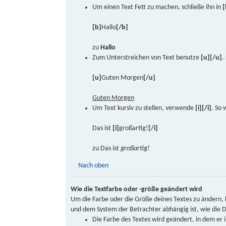
Um einen Text Fett zu machen, schließe ihn in
[
[b]
Hallo
[/b]
zu
Hallo
Zum Unterstreichen von Text benutze
[u][/u]
.
[u]
Guten Morgen
[/u]
Guten Morgen
Um Text kursiv zu stellen, verwende
[i][/i]
. So 
Das ist
[i]
großartig!
[/i]
zu Das ist
großartig!
Nach oben
Wie die Textfarbe oder -größe geändert wird
Um die Farbe oder die Größe deines Textes zu ändern,
und dem System der Betrachter abhängig ist, wie die Da
Die Farbe des Textes wird geändert, in dem er 