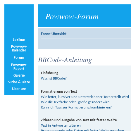
Powwow-Forum
Foren-Übersicht
Lexikon
Powwow-
Kalender
BBCode-Anleitung
Forum
Powwow-
Report
Einführung
Galerie
Was ist BBCode?
Suche & Biete
Über uns
Formatierung von Text
Wie fetter, kursiver und unterstrichener Text erstellt wird
Wie die Textfarbe oder -größe geändert wird
Kann ich Tags zur Formatierung kombinieren?
Zitieren und Ausgabe von Text mit fester Weite
Text in Antworten zitieren
Programmcode oder Daten mit fester Weite ausgeben